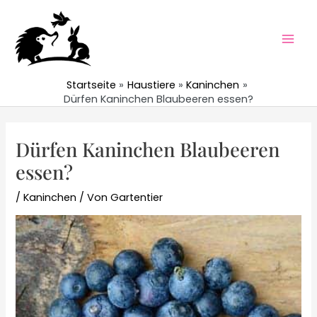
Zum
Inhalt
springen
Mai
Men
Startseite
Haustiere
Kaninchen
Dürfen Kaninchen Blaubeeren essen?
Dürfen Kaninchen Blaubeeren
essen?
/
Kaninchen
/ Von
Gartentier