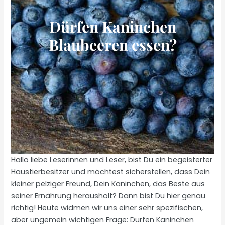
Dürfen Kaninchen
Blaubeeren essen?
Hallo liebe Leserinnen und Leser, bist Du ein begeisterter
Haustierbesitzer und möchtest sicherstellen, dass Dein
kleiner pelziger Freund, Dein Kaninchen, das Beste aus
seiner Ernährung herausholt? Dann bist Du hier genau
richtig! Heute widmen wir uns einer sehr spezifischen,
aber ungemein wichtigen Frage: Dürfen Kaninchen