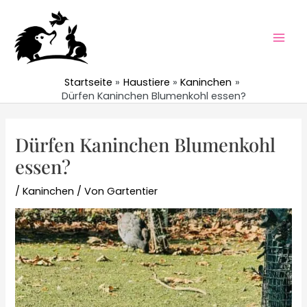
Zum
Inhalt
springen
Mai
Men
Startseite
Haustiere
Kaninchen
Dürfen Kaninchen Blumenkohl essen?
Dürfen Kaninchen Blumenkohl
essen?
/
Kaninchen
/ Von
Gartentier