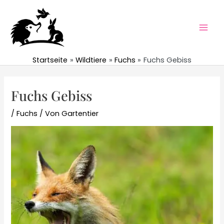
Zum
Inhalt
springen
Mai
Men
Startseite
Wildtiere
Fuchs
Fuchs Gebiss
Fuchs Gebiss
/
Fuchs
/ Von
Gartentier