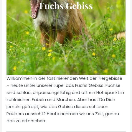
Fuchs Gebiss
Willkommen in der faszinierenden Welt der Tiergebisse
– heute unter unserer Lupe: das Fuchs Gebiss. Füchse
sind schlau, anpassungsfähig und oft ein Höhepunkt in
zahlreichen Fabeln und Märchen. Aber hast Du Dich
jemals gefragt, wie das Gebiss dieses schlauen
Räubers aussieht? Heute nehmen wir uns Zeit, genau
das zu erforschen.