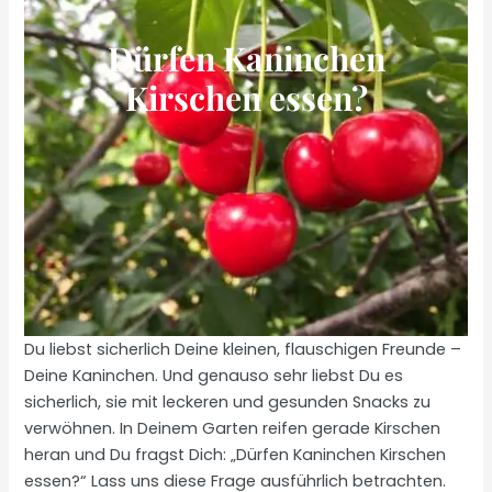
Dürfen Kaninchen
Kirschen essen?
Du liebst sicherlich Deine kleinen, flauschigen Freunde –
Deine Kaninchen. Und genauso sehr liebst Du es
sicherlich, sie mit leckeren und gesunden Snacks zu
verwöhnen. In Deinem Garten reifen gerade Kirschen
heran und Du fragst Dich: „Dürfen Kaninchen Kirschen
essen?“ Lass uns diese Frage ausführlich betrachten.