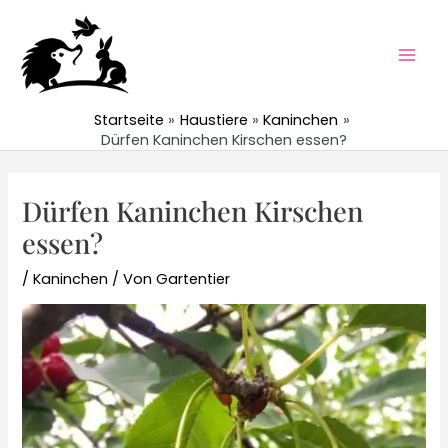
Zum
Inhalt
springen
Mai
Men
Startseite
Haustiere
Kaninchen
Dürfen Kaninchen Kirschen essen?
Dürfen Kaninchen Kirschen
essen?
/
Kaninchen
/ Von
Gartentier