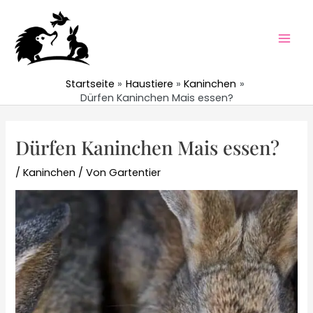
Zum
Inhalt
springen
Mai
Men
Startseite
Haustiere
Kaninchen
Dürfen Kaninchen Mais essen?
Dürfen Kaninchen Mais essen?
/
Kaninchen
/ Von
Gartentier