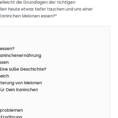
lleicht die Grundlagen der richtigen
len heute etwas tiefer tauchen und uns einer
 Kaninchen Melonen essen?“
 essen?
e Kaninchenernährung
ssen
Eine süße Geschichte?
leich
ütterung von Melonen
ür Dein Kaninchen
sproblemen
 Ernährung