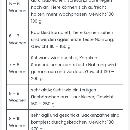
durchzubrechen; Schwanzhaare liegen
5 – 6
noch an; Tiere können sich aufrecht
Wochen
halten; mehr Wachphasen; Gewicht 100 –
130 g
Haarkleid komplett; Tiere können sehen
6 – 7
und werden agiler; erste feste Nahrung;
Wochen
Gewicht 110 – 150 g
Schwanz wird buschig; Knacken
7 – 8
Sonnenblumenkerne; feste Nahrung wird
Wochen
genommen und verdaut; Gewicht 130 –
200 g
sehr aktiv; Sieht wie ein fertiges
8 – 9
Eichhörnchen aus – nur kleiner; Gewicht
Wochen
160 – 250 g
sehr agil und geschickt; Backenzähne sind
8 – 10
komplett durchgebrochen; Gewicht 180 –
Wochen
270 g