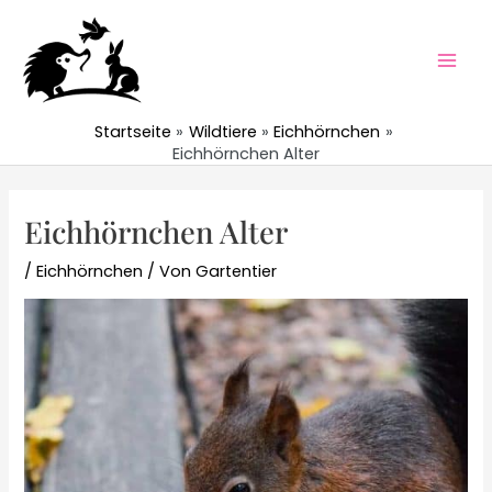
Zum
Inhalt
springen
Mai
Men
Startseite
Wildtiere
Eichhörnchen
Eichhörnchen Alter
Eichhörnchen Alter
/
Eichhörnchen
/ Von
Gartentier