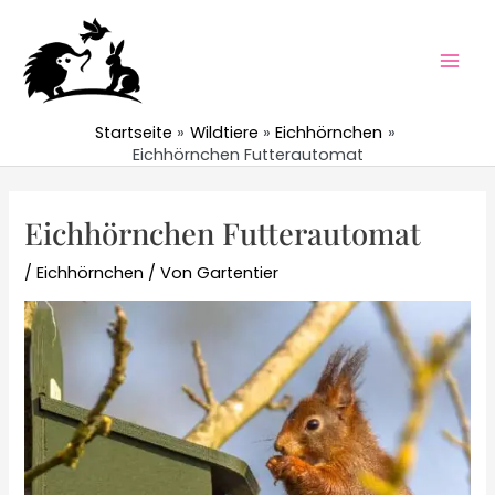
Zum
Inhalt
springen
Mai
Men
Startseite
Wildtiere
Eichhörnchen
Eichhörnchen Futterautomat
Eichhörnchen Futterautomat
/
Eichhörnchen
/ Von
Gartentier