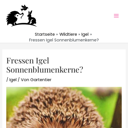
Zum
Inhalt
springen
Mai
Men
Startseite
Wildtiere
Igel
Fressen Igel Sonnenblumenkerne?
Fressen Igel
Sonnenblumenkerne?
/
Igel
/ Von
Gartentier