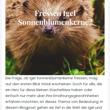
Fressen Igel
Sonnenblumenkerne?
Die Frage, ob Igel Sonnenblumenkerne fressen, mag
auf den ersten Blick trivial erscheinen. Doch für alle, die
ein Herz für diese kleinen Stacheltiere haben oder
einfach nur mehr über ihre Ernährungsgewohnheiten
erfahren möchten, ist dieses Thema von Bedeutung. In
diesem Blogpost gehen wir tief in die Welt der Igel und