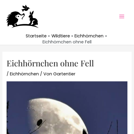
Zum
Inhalt
springen
Mai
Men
Startseite
Wildtiere
Eichhörnchen
Eichhörnchen ohne Fell
Eichhörnchen ohne Fell
/
Eichhörnchen
/ Von
Gartentier