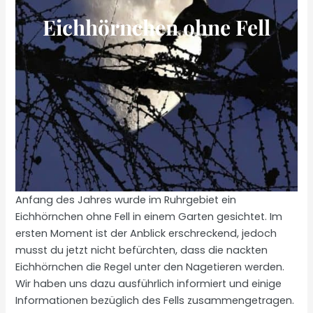
Eichhörnchen ohne Fell
Anfang des Jahres wurde im Ruhrgebiet ein
Eichhörnchen ohne Fell in einem Garten gesichtet. Im
ersten Moment ist der Anblick erschreckend, jedoch
musst du jetzt nicht befürchten, dass die nackten
Eichhörnchen die Regel unter den Nagetieren werden.
Wir haben uns dazu ausführlich informiert und einige
Informationen bezüglich des Fells zusammengetragen.