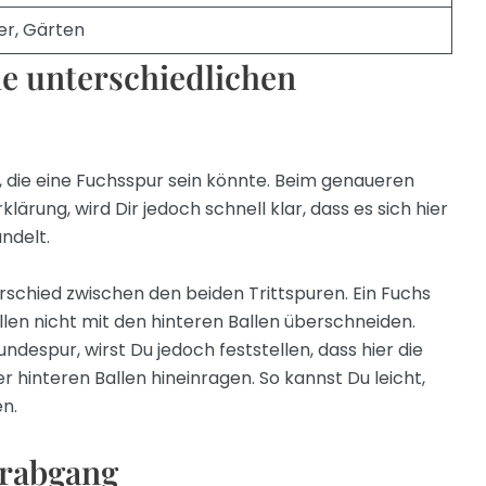
er, Gärten
e unterschiedlichen
 die eine Fuchsspur sein könnte. Beim genaueren
lärung, wird Dir jedoch schnell klar, dass es sich hier
ndelt.
rschied zwischen den beiden Trittspuren. Ein Fuchs
allen nicht mit den hinteren Ballen überschneiden.
despur, wirst Du jedoch feststellen, dass hier die
r hinteren Ballen hineinragen. So kannst Du leicht,
en.
Trabgang