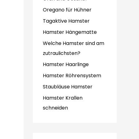
Oregano für Hühner
Tagaktive Hamster
Hamster Hängematte
Welche Hamster sind am
zutraulichsten?
Hamster Haarlinge
Hamster Röhrensystem
Staubläuse Hamster
Hamster Krallen
schneiden