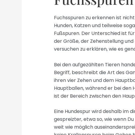
Fuchsspuren zu erkennen ist nicht
Hunden, Katzen und teilweise sogar
Fußspuren. Der Unterschied ist für
der Größe, der Zehenstellung und 
versuchen zu erklären, wie es gena
Bei den aufgezählten Tieren hand
Begriff, beschreibt die Art des Ga
ihren vier Zehen und dem Hauptba
Hauptballen, während er bei den H
ist der Bereich zwischen den Haup
Eine Hundespur wird deshalb im d
gespreizter, etwa so, wie wenn Du
weit wie möglich auseinanderspreiz
keine Krallenspuren beim Gehen hi