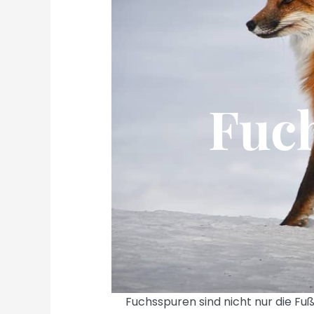
Fuc
Fuchsspuren sind nicht nur die F