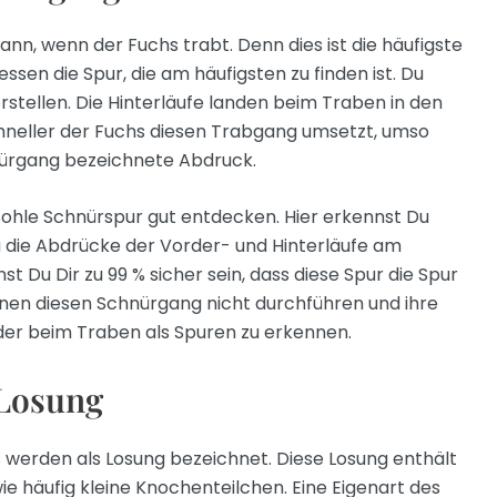
nn, wenn der Fuchs trabt. Denn dies ist die häufigste
sen die Spur, die am häufigsten zu finden ist. Du
stellen. Die Hinterläufe landen beim Traben in den
hneller der Fuchs diesen Trabgang umsetzt, umso
nürgang bezeichnete Abdruck.
ohle Schnürspur gut entdecken. Hier erkennst Du
die Abdrücke der Vorder- und Hinterläufe am
t Du Dir zu 99 % sicher sein, dass diese Spur die Spur
nnen diesen Schnürgang nicht durchführen und ihre
der beim Traben als Spuren zu erkennen.
 Losung
 werden als Losung bezeichnet. Diese Losung enthält
ie häufig kleine Knochenteilchen. Eine Eigenart des