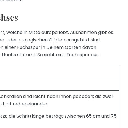
chses
art, welche in Mitteleuropa lebt. Ausnahmen gibt es
gen oder zoologischen Gärten ausgebüxt sind.
n einer Fuchsspur in Deinem Garten davon
tfuchs stammt. So sieht eine Fuchsspur aus:
ßenkrallen sind leicht nach innen gebogen; die zwei
en fast nebeneinander
etzt; die Schrittlänge beträgt zwischen 65 cm und 75