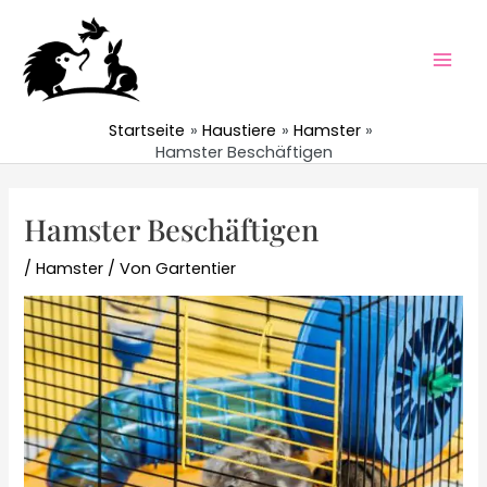
Zum
Inhalt
springen
Mai
Men
Startseite
Haustiere
Hamster
Hamster Beschäftigen
Hamster Beschäftigen
/
Hamster
/ Von
Gartentier