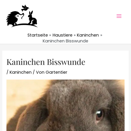
Zum
Inhalt
springen
Mai
Men
Startseite
Haustiere
Kaninchen
Kaninchen Bisswunde
Kaninchen Bisswunde
/
Kaninchen
/ Von
Gartentier