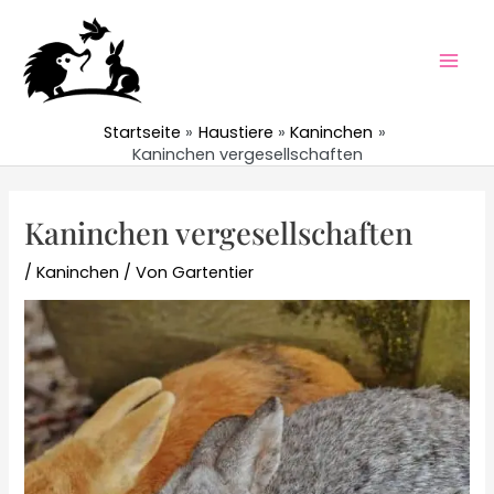
Zum
Inhalt
springen
Mai
Men
Startseite
Haustiere
Kaninchen
Kaninchen vergesellschaften
Kaninchen vergesellschaften
/
Kaninchen
/ Von
Gartentier