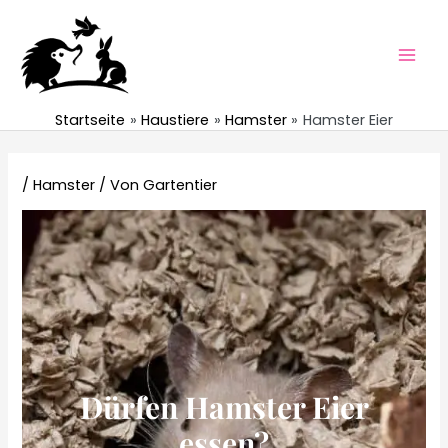
Zum
Inhalt
springen
Mai
Men
Startseite
Haustiere
Hamster
Hamster Eier
/
Hamster
/ Von
Gartentier
Dürfen Hamster Eier
essen?