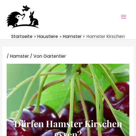
Zum
Inhalt
springen
Mai
Men
Startseite
Haustiere
Hamster
Hamster Kirschen
/
Hamster
/ Von
Gartentier
Dürfen Hamster Kirschen
essen?