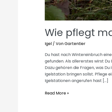
Wie pflegt ma
Igel
/ Von
Gartentier
Du hast nach Wintereinbruch einen
gefunden. Als allererstes wirst Du D
Dazu gehören die Fragen, was Du ih
Igelstation bringen sollst. Pflege
Igelstationen angerufen hast […]
Wie
Read More »
pflegt
man