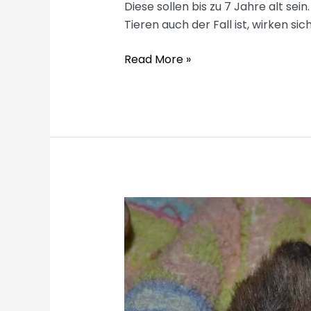
Diese sollen bis zu 7 Jahre alt sein
Tieren auch der Fall ist, wirken sic
Wie
Read More »
alt
werden
Igel?