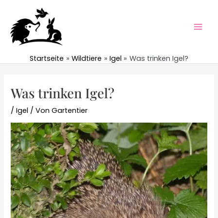
Zum
Inhalt
springen
Mai
Men
Startseite
Wildtiere
Igel
Was trinken Igel?
Was trinken Igel?
/
Igel
/ Von
Gartentier