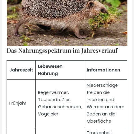
Das Nahrungsspektrum im Jahresverlauf
Lebewesen
Jahreszeit
Informationen
Nahrung
Niederschläge
Regenwürmer,
treiben die
Tausendfüßler,
Insekten und
Frühjahr
Gehäuseschnecken,
Würmer aus dem
Vogeleier
Boden an die
Oberfläche
Trockenheit