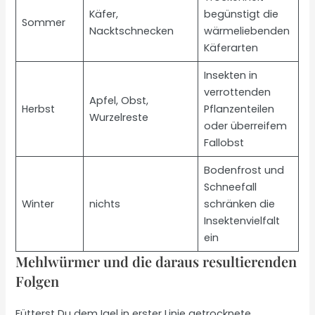
Käfer,
begünstigt die
Sommer
Nacktschnecken
wärmeliebenden
Käferarten
Insekten in
verrottenden
Apfel, Obst,
Herbst
Pflanzenteilen
Wurzelreste
oder überreifem
Fallobst
Bodenfrost und
Schneefall
Winter
nichts
schränken die
Insektenvielfalt
ein
Mehlwürmer und die daraus resultierenden
Folgen
Fütterst Du dem Igel in erster Linie getrocknete