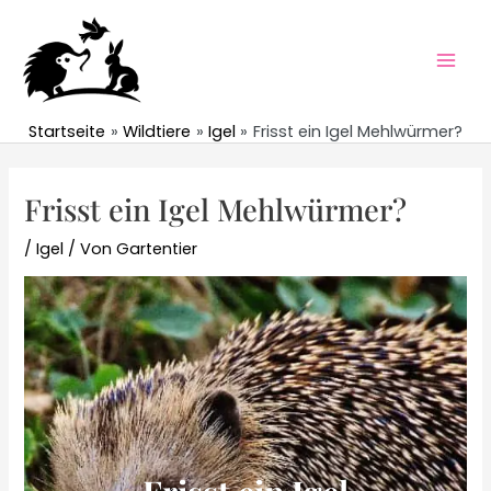
Zum
Inhalt
springen
Mai
Men
Startseite
Wildtiere
Igel
Frisst ein Igel Mehlwürmer?
Frisst ein Igel Mehlwürmer?
/
Igel
/ Von
Gartentier