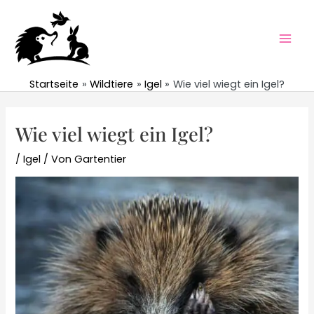
Zum
Inhalt
springen
Mai
Men
Startseite
Wildtiere
Igel
Wie viel wiegt ein Igel?
Wie viel wiegt ein Igel?
/
Igel
/ Von
Gartentier