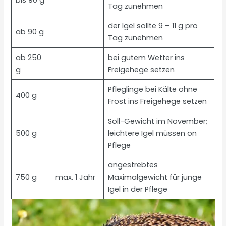
bis 90 g
Tag zunehmen
der Igel sollte 9 – 11 g pro
ab 90 g
Tag zunehmen
ab 250
bei gutem Wetter ins
g
Freigehege setzen
Pfleglinge bei Kälte ohne
400 g
Frost ins Freigehege setzen
Soll-Gewicht im November;
500 g
leichtere Igel müssen on
Pflege
angestrebtes
750 g
max. 1 Jahr
Maximalgewicht für junge
Igel in der Pflege