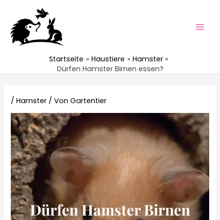
Zum
Inhalt
springen
Mai
Men
Startseite
Haustiere
Hamster
Dürfen Hamster Birnen essen?
/
Hamster
/ Von
Gartentier
Dürfen Hamster Birnen