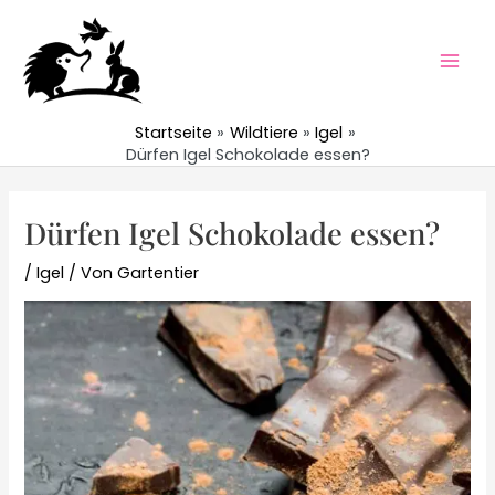
Zum
Inhalt
springen
Mai
Men
Startseite
Wildtiere
Igel
Dürfen Igel Schokolade essen?
Dürfen Igel Schokolade essen?
/
Igel
/ Von
Gartentier