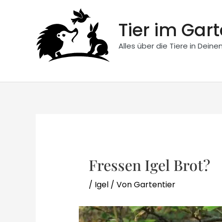
Zum
Inhalt
Tier im Gar
springen
Alles über die Tiere in Dein
Fressen Igel Brot?
/
Igel
/ Von
Gartentier