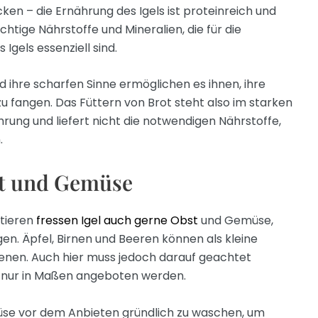
en – die Ernährung des Igels ist proteinreich und
ichtige Nährstoffe und Mineralien, die für die
gels essenziell sind.
d ihre scharfen Sinne ermöglichen es ihnen, ihre
 zu fangen. Das Füttern von Brot steht also im starken
hrung und liefert nicht die notwendigen Nährstoffe,
.
t und Gemüse
ntieren
fressen Igel auch gerne Obst
und Gemüse,
en. Äpfel, Birnen und Beeren können als kleine
enen. Auch hier muss jedoch darauf geachtet
l nur in Maßen angeboten werden.
müse vor dem Anbieten gründlich zu waschen, um