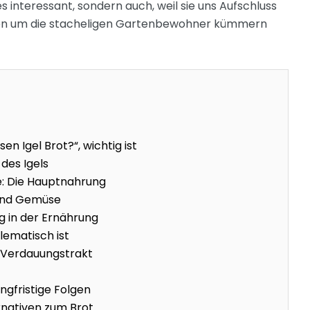
s interessant, sondern auch, weil sie uns Aufschluss
sten um die stacheligen Gartenbewohner kümmern
n Igel Brot?“, wichtig ist
des Igels
re: Die Hauptnahrung
und Gemüse
 in der Ernährung
lematisch ist
 Verdauungstrakt
n
angfristige Folgen
ernativen zum Brot