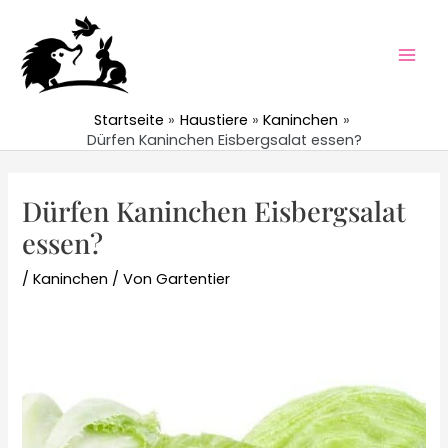
Zum
Inhalt
springen
Mai
Men
Startseite
Haustiere
Kaninchen
Dürfen Kaninchen Eisbergsalat essen?
Dürfen Kaninchen Eisbergsalat
essen?
/
Kaninchen
/ Von
Gartentier