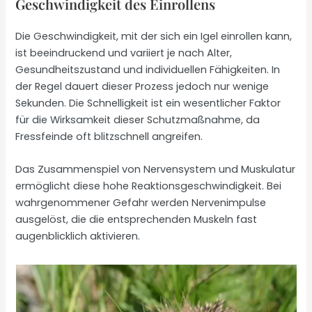
Geschwindigkeit des Einrollens
Die Geschwindigkeit, mit der sich ein Igel einrollen kann,
ist beeindruckend und variiert je nach Alter,
Gesundheitszustand und individuellen Fähigkeiten. In
der Regel dauert dieser Prozess jedoch nur wenige
Sekunden. Die Schnelligkeit ist ein wesentlicher Faktor
für die Wirksamkeit dieser Schutzmaßnahme, da
Fressfeinde oft blitzschnell angreifen.
Das Zusammenspiel von Nervensystem und Muskulatur
ermöglicht diese hohe Reaktionsgeschwindigkeit. Bei
wahrgenommener Gefahr werden Nervenimpulse
ausgelöst, die die entsprechenden Muskeln fast
augenblicklich aktivieren.