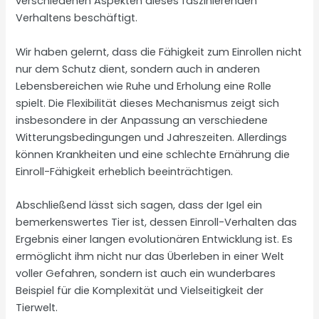
verschiedenen Aspekten dieses faszinierenden
Verhaltens beschäftigt.
Wir haben gelernt, dass die Fähigkeit zum Einrollen nicht
nur dem Schutz dient, sondern auch in anderen
Lebensbereichen wie Ruhe und Erholung eine Rolle
spielt. Die Flexibilität dieses Mechanismus zeigt sich
insbesondere in der Anpassung an verschiedene
Witterungsbedingungen und Jahreszeiten. Allerdings
können Krankheiten und eine schlechte Ernährung die
Einroll-Fähigkeit erheblich beeinträchtigen.
Abschließend lässt sich sagen, dass der Igel ein
bemerkenswertes Tier ist, dessen Einroll-Verhalten das
Ergebnis einer langen evolutionären Entwicklung ist. Es
ermöglicht ihm nicht nur das Überleben in einer Welt
voller Gefahren, sondern ist auch ein wunderbares
Beispiel für die Komplexität und Vielseitigkeit der
Tierwelt.