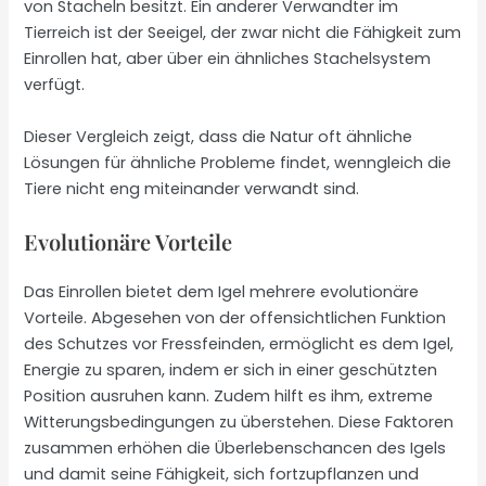
von Stacheln besitzt. Ein anderer Verwandter im
Tierreich ist der Seeigel, der zwar nicht die Fähigkeit zum
Einrollen hat, aber über ein ähnliches Stachelsystem
verfügt.
Dieser Vergleich zeigt, dass die Natur oft ähnliche
Lösungen für ähnliche Probleme findet, wenngleich die
Tiere nicht eng miteinander verwandt sind.
Evolutionäre Vorteile
Das Einrollen bietet dem Igel mehrere evolutionäre
Vorteile. Abgesehen von der offensichtlichen Funktion
des Schutzes vor Fressfeinden, ermöglicht es dem Igel,
Energie zu sparen, indem er sich in einer geschützten
Position ausruhen kann. Zudem hilft es ihm, extreme
Witterungsbedingungen zu überstehen. Diese Faktoren
zusammen erhöhen die Überlebenschancen des Igels
und damit seine Fähigkeit, sich fortzupflanzen und