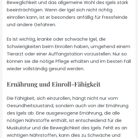
Beweglichkeit und das allgemeine Wohl des Igels stark
beeinträchtigen. Wenn der Igel sich nicht richtig
einrollen kann, ist er besonders anfällig für Fressfeinde
und andere Gefahren.
Es ist wichtig, kranke oder schwache Igel, die
Schwierigkeiten beim Einrollen haben, umgehend einem
Tierarzt oder einer Auffangstation vorzustellen. Nur so
können sie die nötige Pflege erhalten und im besten Fall
wieder vollständig gesund werden.
Ernährung und Einroll-Fähigkeit
Die Fähigkeit, sich einzurollen, hängt nicht nur vom
Gesundheitszustand, sondern auch von der Ernährung
des Igels ab. Eine ausgewogene Ernährung, die alle
nötigen Nährstoffe enthält, ist entscheidend für die
Muskulatur und die Beweglichkeit des Igels. Fehlt es an
wichtigen Nährstoffen, kann dies zu Schwäche und