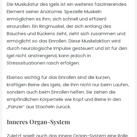
Die Muskulatur des Igels ist ein weiteres faszinierendes
Element seiner Anatomie. Spezielle Muskeln
ermöglichen es ihm, sich schnell und effizient
einzurollen. Ein Ringmuskel, der sich entlang des
Bauches und Rückens zieht, zieht sich zusammen und
ermöglicht so das Einrollen. Diese Muskelaktion wird
durch neurologische Impulse gesteuert und ist für den
Igel nicht anstrengend, kann jedoch in
Stresssituationen rasch erfolgen.
Ebenso wichtig für das Einrollen sind die kurzen,
kräftigen Beine des Igels, die ihm nicht nur beim Laufen,
sondern auch beim Einrollen helfen. Sie ziehen die
empfindlichen Körperteile wie Kopf und Beine in den
„Panzer“ aus Stacheln zurück.
Inneres Organ-System
Zuletzt spielt auch das innere Organ-System eine Rolle.