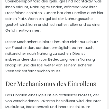
Überlebensportfolio des Igels. Igel sind nachtaktiv, was
ihnen erlaubt, Nahrung zu finden, während viele ihrer
Fressfeinde schlafen. Zudem hat das Einrollen auch hier
seinen Platz. Wenn ein Igel bei der Nahrungssuche
gestört wird, kann er sich schnell einrollen und so einer
Gefahr entkommen.
Dieser Mechanismus bietet ihm also nicht nur Schutz
vor Fressfeinden, sondern ermöglicht es ihm auch,
risikoreicher nach Nahrung zu suchen. Dies ist
insbesondere dann von Bedeutung, wenn Nahrung
knapp ist und der Igel weiter von seinem sicheren
Versteck entfernt suchen muss.
Der Mechanismus des Einrollens
Das Einrollen eines Igels ist ein raffinierter Prozess, der
von verschiedenen Faktoren beeinflusst wird, darunter
Muskulatur, Reaktionszeit und innere Instinkte. Im