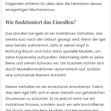
Folgenden erfährst Du alles über die Feinheiten dieses
einzigartigen Mechanismus.
Wie funktioniert das Einrollen?
Das Einrollen bei Igeln ist ein instinktives Verhalten, das
bereits kurz nach der Geburt gezeigt wird. Wenn der Igel
eine Gefahr wahrnimmt, zieht er seinen Kopf in
Richtung Bauch und nutzt dann spezielle Muskeln, um
seine Körperseite aufzurollen. Gleichzeitig zieht er seine
Beine und seinen Schwanz ein. Die Stacheln richten sich
durch Muskelkontraktionen automatisch auf, sodass
eine schützende Barriere entsteht.
Dieses Verhalten ist ein evolutionär erworbenes Talent,
das dem Igel hilft, sich in einer Vielzahl von gefährlichen
Situationen zu schützen. Es ist jedoch nicht nur ein
instinktiver Prozess, sondern auch ein sehr kontrollierter,
der durch verschiedene Muskeln und Nervenimpulse