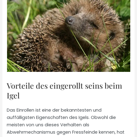
Vorteile des eingerollt seins beim
Igel
Das Einrollen ist eine der bekanntesten und
auffälligsten Eigenschaften des Igels. Obwohl die
meisten von uns dieses Verhalten als
Abwehrmechanismus gegen Fressfeinde kennen, hat