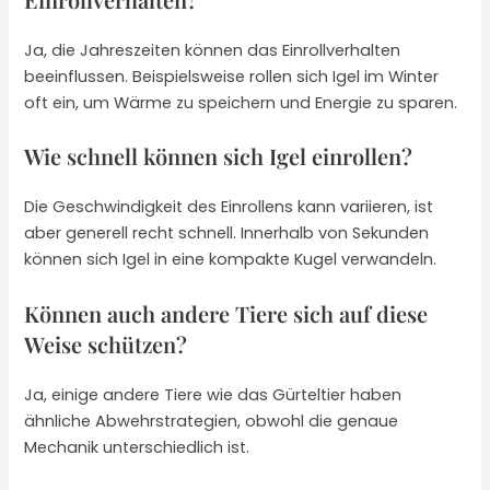
Ja, die Jahreszeiten können das Einrollverhalten
beeinflussen. Beispielsweise rollen sich Igel im Winter
oft ein, um Wärme zu speichern und Energie zu sparen.
Wie schnell können sich Igel einrollen?
Die Geschwindigkeit des Einrollens kann variieren, ist
aber generell recht schnell. Innerhalb von Sekunden
können sich Igel in eine kompakte Kugel verwandeln.
Können auch andere Tiere sich auf diese
Weise schützen?
Ja, einige andere Tiere wie das Gürteltier haben
ähnliche Abwehrstrategien, obwohl die genaue
Mechanik unterschiedlich ist.