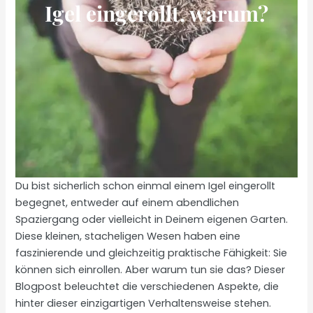
Igel eingerollt, warum?
Du bist sicherlich schon einmal einem Igel eingerollt
begegnet, entweder auf einem abendlichen
Spaziergang oder vielleicht in Deinem eigenen Garten.
Diese kleinen, stacheligen Wesen haben eine
faszinierende und gleichzeitig praktische Fähigkeit: Sie
können sich einrollen. Aber warum tun sie das? Dieser
Blogpost beleuchtet die verschiedenen Aspekte, die
hinter dieser einzigartigen Verhaltensweise stehen.