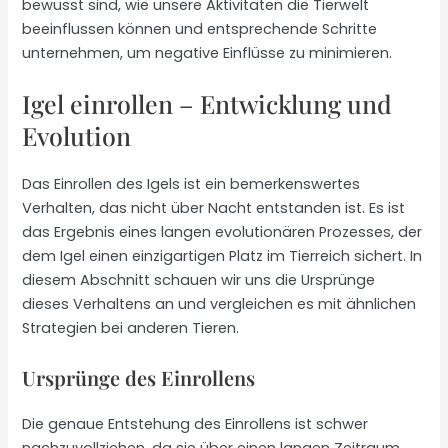
bewusst sind, wie unsere Aktivitäten die Tierwelt
beeinflussen können und entsprechende Schritte
unternehmen, um negative Einflüsse zu minimieren.
Igel einrollen – Entwicklung und
Evolution
Das Einrollen des Igels ist ein bemerkenswertes
Verhalten, das nicht über Nacht entstanden ist. Es ist
das Ergebnis eines langen evolutionären Prozesses, der
dem Igel einen einzigartigen Platz im Tierreich sichert. In
diesem Abschnitt schauen wir uns die Ursprünge
dieses Verhaltens an und vergleichen es mit ähnlichen
Strategien bei anderen Tieren.
Ursprünge des Einrollens
Die genaue Entstehung des Einrollens ist schwer
nachzuvollziehen, da sie über einen langen Zeitraum