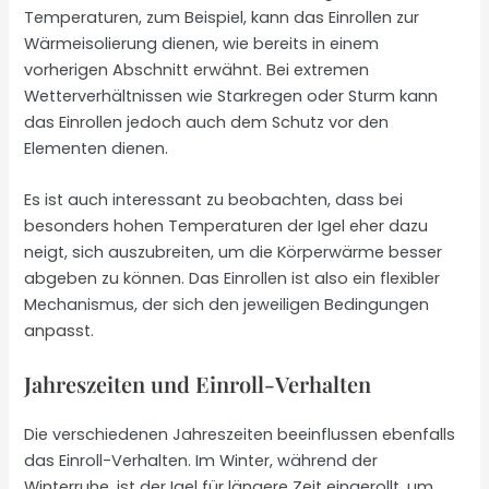
Temperaturen, zum Beispiel, kann das Einrollen zur
Wärmeisolierung dienen, wie bereits in einem
vorherigen Abschnitt erwähnt. Bei extremen
Wetterverhältnissen wie Starkregen oder Sturm kann
das Einrollen jedoch auch dem Schutz vor den
Elementen dienen.
Es ist auch interessant zu beobachten, dass bei
besonders hohen Temperaturen der Igel eher dazu
neigt, sich auszubreiten, um die Körperwärme besser
abgeben zu können. Das Einrollen ist also ein flexibler
Mechanismus, der sich den jeweiligen Bedingungen
anpasst.
Jahreszeiten und Einroll-Verhalten
Die verschiedenen Jahreszeiten beeinflussen ebenfalls
das Einroll-Verhalten. Im Winter, während der
Winterruhe, ist der Igel für längere Zeit eingerollt, um