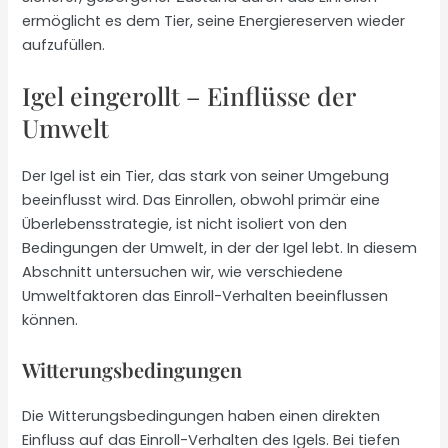
ermöglicht es dem Tier, seine Energiereserven wieder
aufzufüllen.
Igel eingerollt – Einflüsse der
Umwelt
Der Igel ist ein Tier, das stark von seiner Umgebung
beeinflusst wird. Das Einrollen, obwohl primär eine
Überlebensstrategie, ist nicht isoliert von den
Bedingungen der Umwelt, in der der Igel lebt. In diesem
Abschnitt untersuchen wir, wie verschiedene
Umweltfaktoren das Einroll-Verhalten beeinflussen
können.
Witterungsbedingungen
Die Witterungsbedingungen haben einen direkten
Einfluss auf das Einroll-Verhalten des Igels. Bei tiefen