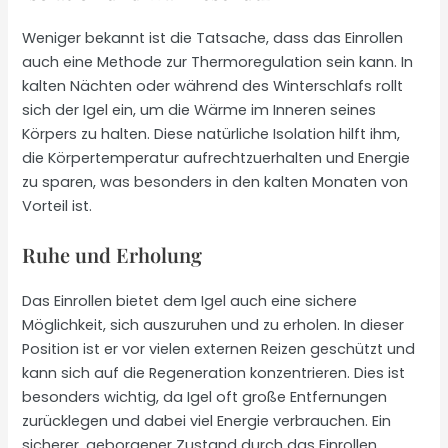
Weniger bekannt ist die Tatsache, dass das Einrollen
auch eine Methode zur Thermoregulation sein kann. In
kalten Nächten oder während des Winterschlafs rollt
sich der Igel ein, um die Wärme im Inneren seines
Körpers zu halten. Diese natürliche Isolation hilft ihm,
die Körpertemperatur aufrechtzuerhalten und Energie
zu sparen, was besonders in den kalten Monaten von
Vorteil ist.
Ruhe und Erholung
Das Einrollen bietet dem Igel auch eine sichere
Möglichkeit, sich auszuruhen und zu erholen. In dieser
Position ist er vor vielen externen Reizen geschützt und
kann sich auf die Regeneration konzentrieren. Dies ist
besonders wichtig, da Igel oft große Entfernungen
zurücklegen und dabei viel Energie verbrauchen. Ein
sicherer, geborgener Zustand durch das Einrollen