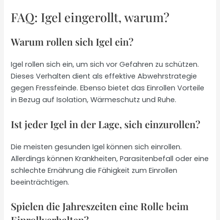
FAQ: Igel eingerollt, warum?
Warum rollen sich Igel ein?
Igel rollen sich ein, um sich vor Gefahren zu schützen.
Dieses Verhalten dient als effektive Abwehrstrategie
gegen Fressfeinde. Ebenso bietet das Einrollen Vorteile
in Bezug auf Isolation, Wärmeschutz und Ruhe.
Ist jeder Igel in der Lage, sich einzurollen?
Die meisten gesunden Igel können sich einrollen.
Allerdings können Krankheiten, Parasitenbefall oder eine
schlechte Ernährung die Fähigkeit zum Einrollen
beeinträchtigen.
Spielen die Jahreszeiten eine Rolle beim
Einrollverhalten?