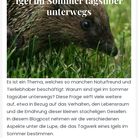
Igel im Sommer tagsüber
unterwegs
Es ist ein Thema, welches so manchen Naturfreund und
Tierliebhaber beschäftigt: Warum sind Igel im Sommer
tagsüber unterwegs? Diese Frage wirft viele weitere
auf, etwa in Bezug auf das Verhalten, den Lebensraum
und die Ernährung dieser kleinen stacheligen Gesellen.
In diesem Blogpost nehmen wir die verschiedenen
Aspekte unter die Lupe, die das Tagwerk eines Igels im
Sommer bestimmen.