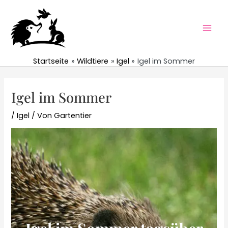
Zum
Inhalt
springen
Mai
Men
Startseite
Wildtiere
Igel
Igel im Sommer
Igel im Sommer
/
Igel
/ Von
Gartentier