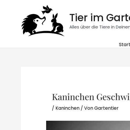
Zum
Inhalt
Tier im Gar
springen
Alles über die Tiere in Dein
Star
Kaninchen Geschwi
/
Kaninchen
/ Von
Gartentier