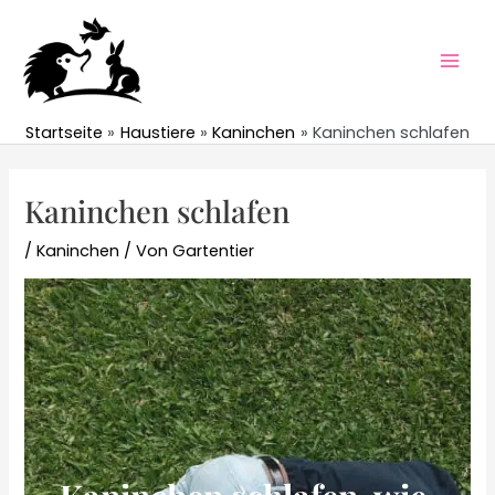
Zum
Inhalt
springen
Mai
Men
Startseite
Haustiere
Kaninchen
Kaninchen schlafen
Kaninchen schlafen
/
Kaninchen
/ Von
Gartentier