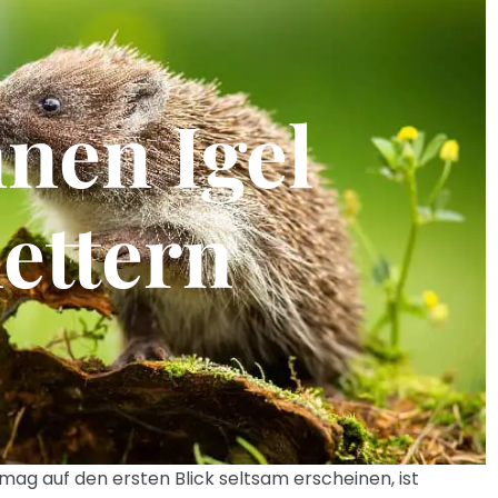
nen Igel
lettern
 mag auf den ersten Blick seltsam erscheinen, ist