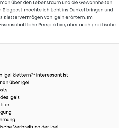
n man über den Lebensraum und die Gewohnheiten
m Blogpost möchte ich Licht ins Dunkel bringen und
 Klettervermögen von Igeln erörtern. Im
wissenschaftliche Perspektive, aber auch praktische
Igel klettern?“ interessant ist
nen über Igel
osts
des Igels
ktion
egung
ehmung
sche Verbreitung der Igel