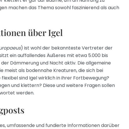
 klettert er gar auf Bäume, um an Nahrung zu
agen machen das Thema sowohl faszinierend als auch
tionen über Igel
europaeus
) ist wohl der bekannteste Vertreter der
sitzt ein auffallendes Äußeres mit etwa 5.000 bis
in der Dämmerung und Nacht aktiv. Die allgemeine
ie meist als bodennahe Kreaturen, die sich bei
exibel sind Igel wirklich in ihrer Fortbewegung?
egen und klettern? Diese und weitere Fragen sollen
twortet werden.
gposts
t es, umfassende und fundierte Informationen darüber