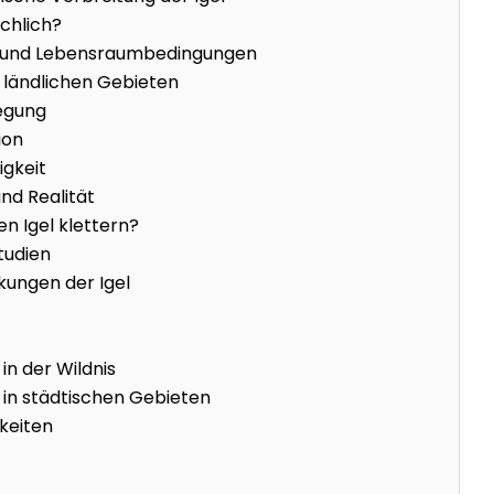
chlich?
 und Lebensraumbedingungen
d ländlichen Gebieten
egung
ion
igkeit
d Realität
en Igel klettern?
tudien
kungen der Igel
in der Wildnis
 in städtischen Gebieten
keiten