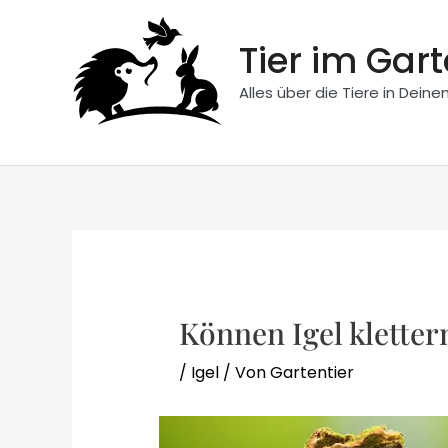
Zum
Inhalt
Tier im Gar
springen
Alles über die Tiere in Dein
Können Igel kletter
/
Igel
/ Von
Gartentier