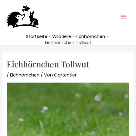
Zum
Inhalt
springen
Mai
Men
Startseite
Wildtiere
Eichhörnchen
Eichhörnchen Tollwut
Eichhörnchen Tollwut
/
Eichhörnchen
/ Von
Gartentier