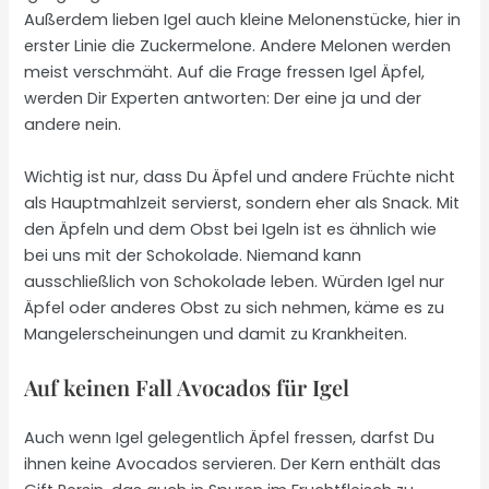
Außerdem lieben Igel auch kleine Melonenstücke, hier in
erster Linie die Zuckermelone. Andere Melonen werden
meist verschmäht. Auf die Frage fressen Igel Äpfel,
werden Dir Experten antworten: Der eine ja und der
andere nein.
Wichtig ist nur, dass Du Äpfel und andere Früchte nicht
als Hauptmahlzeit servierst, sondern eher als Snack. Mit
den Äpfeln und dem Obst bei Igeln ist es ähnlich wie
bei uns mit der Schokolade. Niemand kann
ausschließlich von Schokolade leben. Würden Igel nur
Äpfel oder anderes Obst zu sich nehmen, käme es zu
Mangelerscheinungen und damit zu Krankheiten.
Auf keinen Fall Avocados für Igel
Auch wenn Igel gelegentlich Äpfel fressen, darfst Du
ihnen keine Avocados servieren. Der Kern enthält das