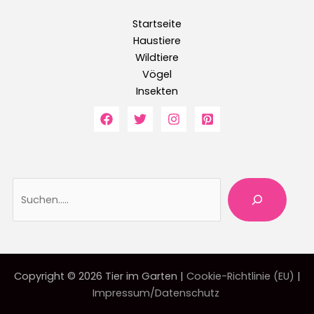
Startseite
Haustiere
Wildtiere
Vögel
Insekten
Suche
Copyright © 2026 Tier im Garten |
Cookie-Richtlinie (EU)
|
Impressum/Datenschutz