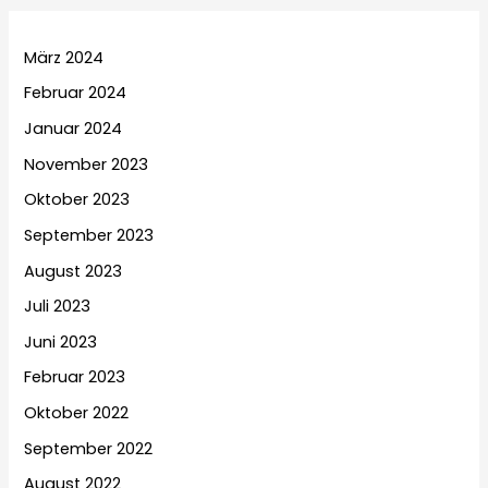
März 2024
Februar 2024
Januar 2024
November 2023
Oktober 2023
September 2023
August 2023
Juli 2023
Juni 2023
Februar 2023
Oktober 2022
September 2022
August 2022