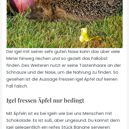
Der Igel mit seiner sehr guten Nase kann das über viele
Meter hinweg riechen und so gezielt das Fallobst
finden. Des Weiteren nutzt er seine Tastenhaare an der
Schnauze und der Nase, um die Nahrung zu finden. So
gesehen ist die Aussage Fressen Igel Äpfel auf keinen
Fall falsch.
Igel fressen Äpfel nur bedingt
Mit Äpfeln ist es bei Igeln wie bei uns Menschen mit
Schokolade. Es ist süß, aber ungesund. Du kannst dem
Igel gelegentlich ein reifes Stück Banane servieren.