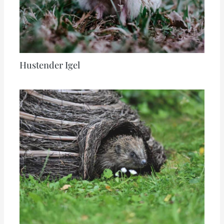
Hustender Igel