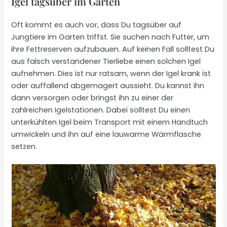
Igel tagsüber im Garten
Oft kommt es auch vor, dass Du tagsüber auf
Jungtiere im Garten triffst. Sie suchen nach Futter, um
ihre Fettreserven aufzubauen. Auf keinen Fall solltest Du
aus falsch verstandener Tierliebe einen solchen Igel
aufnehmen. Dies ist nur ratsam, wenn der Igel krank ist
oder auffallend abgemagert aussieht. Du kannst ihn
dann versorgen oder bringst ihn zu einer der
zahlreichen Igelstationen. Dabei solltest Du einen
unterkühlten Igel beim Transport mit einem Handtuch
umwickeln und ihn auf eine lauwarme Wärmflasche
setzen.