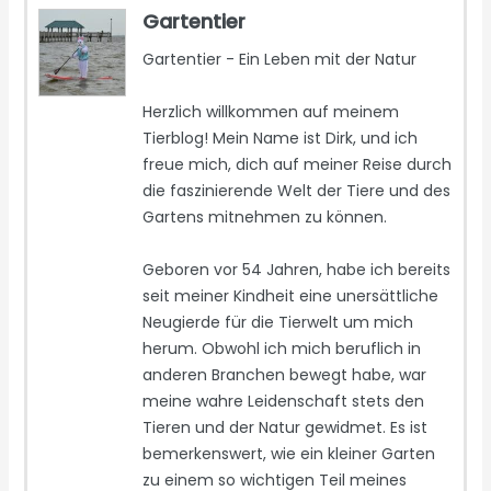
Gartentier
Gartentier - Ein Leben mit der Natur
Herzlich willkommen auf meinem
Tierblog! Mein Name ist Dirk, und ich
freue mich, dich auf meiner Reise durch
die faszinierende Welt der Tiere und des
Gartens mitnehmen zu können.
Geboren vor 54 Jahren, habe ich bereits
seit meiner Kindheit eine unersättliche
Neugierde für die Tierwelt um mich
herum. Obwohl ich mich beruflich in
anderen Branchen bewegt habe, war
meine wahre Leidenschaft stets den
Tieren und der Natur gewidmet. Es ist
bemerkenswert, wie ein kleiner Garten
zu einem so wichtigen Teil meines