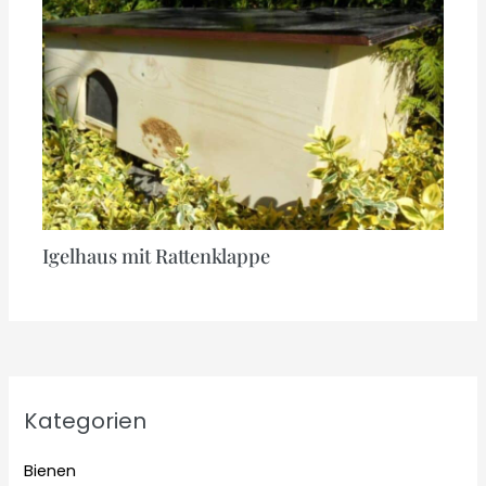
Igelhaus mit Rattenklappe
Kategorien
Bienen