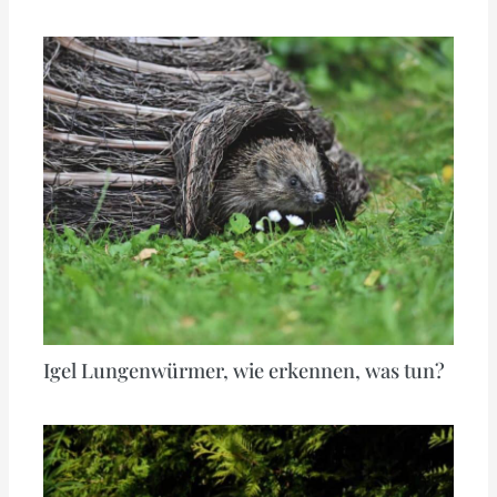
Igel Lungenwürmer, wie erkennen, was tun?