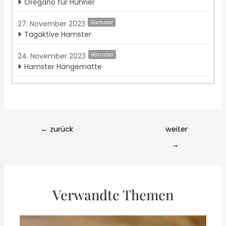
Oregano für Hühner
27. November 2023
Hamster
Tagaktive Hamster
24. November 2023
Hamster
Hamster Hängematte
Post
←
zurück
weiter
navigation
→
Verwandte Themen