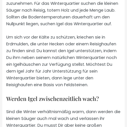
zuzunehmen. Für das Winterquartier suchen die kleinen
Säuger nach Reisig, totem Holz und jede Menge Laub.
Sollten die Bodentemperaturen dauerhaft um den
Nullpunkt liegen, suchen Igel das Winterquartier auf.
Um sich vor der Kälte zu schützen, kriechen sie in
Erdmulden, die unter Hecken oder einem Reisighaufen
zu finden sind. Du kannst den Igel unterstützen, indem
Du ihm neben seinem natürlichen Winterquartier noch
ein Igelhäuschen zur Verfügung stellst. Möchtest Du
dem Igel Jahr für Jahr Unterstützung für sein
Winterquartier bieten, dann lege unter den
Reisighaufen eine Basis von Feldsteinen.
Werden Igel zwischenzeitlich wach?
Sind die Winter verhältnismäßig warm, dann werden die
kleinen Säuger auch mal wach und verlassen ihr
Winterquartier. Du musst Dir aber keine großen