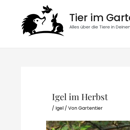
Zum
Inhalt
Tier im Gar
springen
Alles über die Tiere in Dein
Igel im Herbst
/
Igel
/ Von
Gartentier