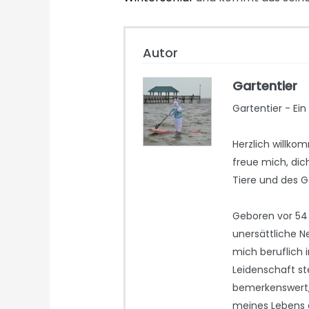
Autor
Gartentier
Gartentier - Ein
Herzlich willko
freue mich, dic
Tiere und des 
Geboren vor 54 
unersättliche N
mich beruflich
Leidenschaft st
bemerkenswert, 
meines Lebens 