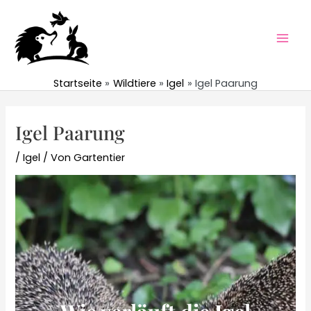
Zum
Inhalt
springen
Mai
Men
Startseite
Wildtiere
Igel
Igel Paarung
Igel Paarung
/
Igel
/ Von
Gartentier