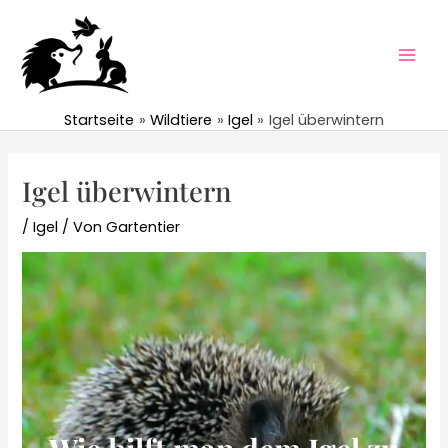
Zum
Inhalt
springen
Mai
Men
Startseite
Wildtiere
Igel
Igel überwintern
Igel überwintern
/
Igel
/ Von
Gartentier